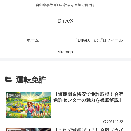
自動車事故ゼロの社会を本気で目指す
DriveX
ホーム
「DriveX」のプロフィール
sitemap
運転免許
【短期間＆格安で免許取得！合宿
運転免許
免許センターの魅力を徹底解説】
2024.10.22
【これで減点ゼロ！】合図（ウイ