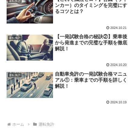
運転免許
ンカー）のタイミングを完璧にす
るコツとは？
2024.10.21
【一発試験合格の秘訣②】乗車後
運転免許
から発進までの完璧な手順を徹底
解説！
2024.10.20
自動車免許の一発試験合格マニュ
運転免許
アル①：乗車までの手順を詳しく
解説！
2024.10.19
ホーム
運転免許